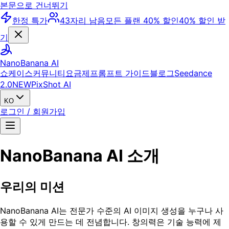
본문으로 건너뛰기
한정 특가
43자리 남음
모든 플랜 40% 할인
40% 할인 받
기
NanoBanana AI
쇼케이스
커뮤니티
요금제
프롬프트 가이드
블로그
Seedance
2.0
NEW
PixShot AI
KO
로그인 / 회원가입
NanoBanana AI 소개
우리의 미션
NanoBanana AI는 전문가 수준의 AI 이미지 생성을 누구나 사
용할 수 있게 만드는 데 전념합니다. 창의력은 기술 능력에 제