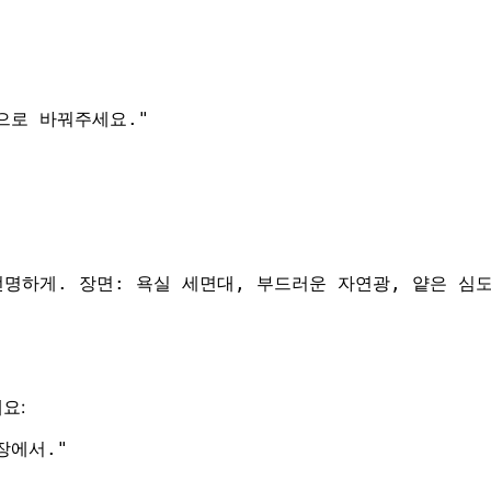
으로 바꿔주세요.
"
선명하게. 장면: 욕실 세면대, 부드러운 자연광, 얕은 심
요:
장에서.
"