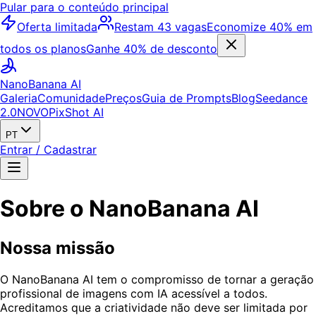
Pular para o conteúdo principal
Oferta limitada
Restam 43 vagas
Economize 40% em
todos os planos
Ganhe 40% de desconto
NanoBanana AI
Galeria
Comunidade
Preços
Guia de Prompts
Blog
Seedance
2.0
NOVO
PixShot AI
PT
Entrar / Cadastrar
Sobre o NanoBanana AI
Nossa missão
O NanoBanana AI tem o compromisso de tornar a geração
profissional de imagens com IA acessível a todos.
Acreditamos que a criatividade não deve ser limitada por