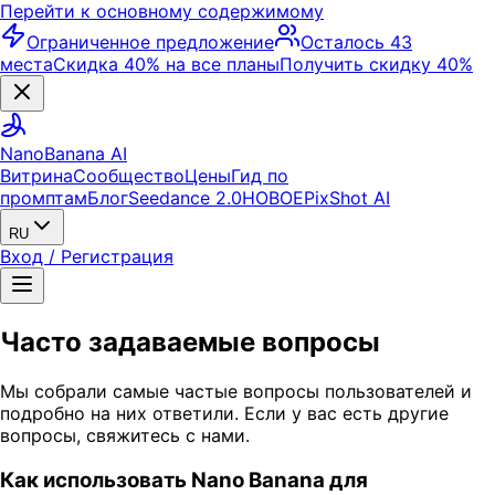
Перейти к основному содержимому
Ограниченное предложение
Осталось 43
места
Скидка 40% на все планы
Получить скидку 40%
NanoBanana AI
Витрина
Сообщество
Цены
Гид по
промптам
Блог
Seedance 2.0
НОВОЕ
PixShot AI
RU
Вход / Регистрация
Часто задаваемые вопросы
Мы собрали самые частые вопросы пользователей и
подробно на них ответили. Если у вас есть другие
вопросы, свяжитесь с нами.
Как использовать Nano Banana для